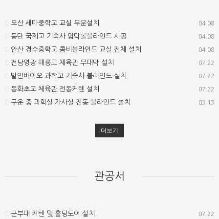
오산 세마중학교 교실 부분설치
04.08
동탄 국제고 기숙사 암막롤블라인드 시공
04.08
안산 경수중학교 콤비블라인드 교실 전체 설치
04.08
전남영광 해룡고 체육관 무대막 설치
07.22
발안바이오 과학고 기숙사 블라인드 설치
07.22
동화초교 체육관 전동커텐 설치
07.22
구운 중 과학실 가사실 전동 블라인드 설치
03.13
더보기
관공서
군부대 커텐 및 홀딩도어 설치
07.22