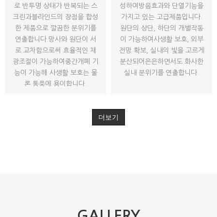
로 반투명 상태가 반복되는 스
성하여방음효과와 단열기능을
크린과블라인드의 장점을 합성
가지고 있는 고급제품입니다.
한 제품으로 깔끔한 분위기를
원단의 상단, 하단의 개별작동
연출합니다.망사와 원단이 서
이 가능하여사생활 보호, 외부
로 교차함으로써 효율적인 채
전망 확보, 실내의 빛을 고르게
광조절이 가능하여중간개폐 기
분산되어은은하면서도 화사한
능이 가능해 사생활 보호는 물
실내 분위기를 연출합니다.
론 통풍에 용이합니다.
더보기
GALLERY