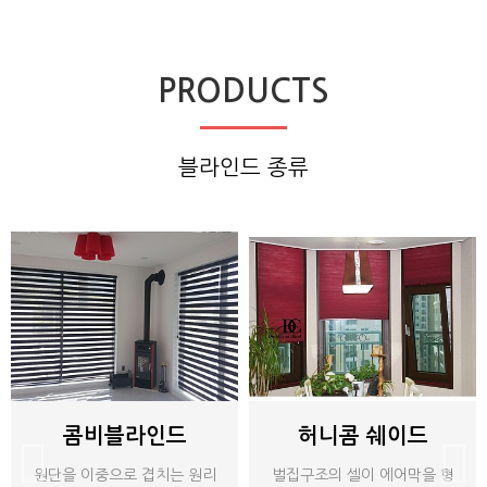
PRODUCTS
블라인드 종류
콤비블라인드
허니콤 쉐이드
원단을 이중으로 겹치는 원리
벌집구조의 셀이 에어막을 형