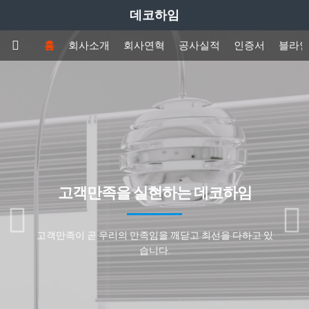
데코하임
홈
회사소개
회사연혁
공사실적
인증서
블라
차양창호 전문 브랜드 데코하임
데코하임은 고객 만족을 위하여 언제나 새로움을 추구합
니다.