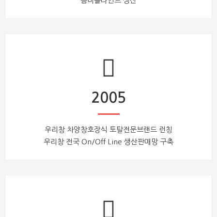
콤비블라인드 생산
2005
우리창 차양창호장식 토탈전문브랜드 런칭
우리창 전국 On/Off Line 생산판매망 구축