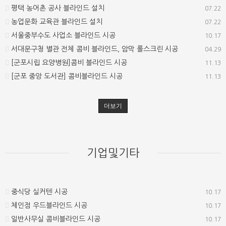
평택 농어촌 공사 블라인드 설치
07.22
농업문화 교육관 블라인드 설치
07.22
서울중부수도 사업소 블라인드 시공
10.17
서대문구청 별관 전체 콤비 블라인드, 암막 롤스크린 시공
04.29
[군포시립 요양병원]콤비 블라인드 시공
11.13
[군포 중앙 도서관] 콤비블라인드 시공
11.13
더보기
기업및기타
중식당 실커텐 시공
10.17
체인점 우드블라인드 시공
10.17
일반사무실 콤비블라인드 시공
10.17