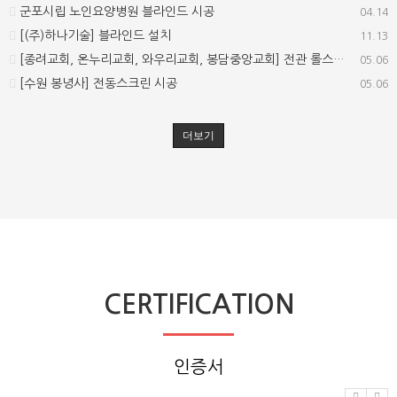
군포시립 노인요양병원 블라인드 시공
04.14
[(주)하나기술] 블라인드 설치
11.13
[종려교회, 온누리교회, 와우리교회, 봉담중앙교회] 전관 롤스크린 시공
05.06
[수원 봉녕사] 전동스크린 시공
05.06
더보기
CERTIFICATION
인증서