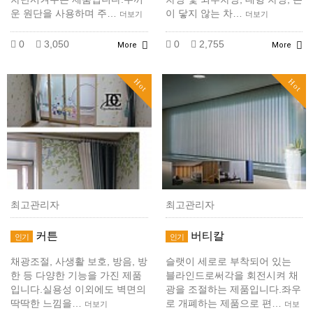
운 원단을 사용하며 주…
이 닿지 않는 차…
더보기
더보기
0
3,050
0
2,755
More
More
Hot
Hot
최고관리자
최고관리자
커튼
버티칼
인기
인기
채광조절, 사생활 보호, 방음, 방
슬랫이 세로로 부착되어 있는
한 등 다양한 기능을 가진 제품
블라인드로써각을 회전시켜 채
입니다.실용성 이외에도 벽면의
광을 조절하는 제품입니다.좌우
딱딱한 느낌을…
로 개폐하는 제품으로 편…
더보기
더보