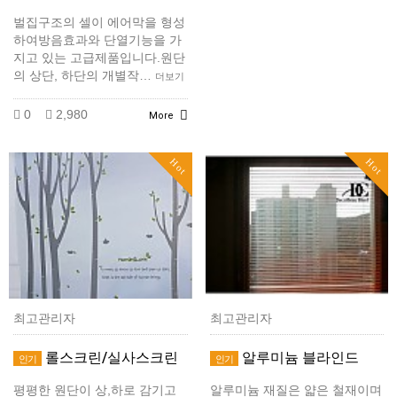
벌집구조의 셀이 에어막을 형성
하여방음효과와 단열기능을 가
지고 있는 고급제품입니다.원단
의 상단, 하단의 개별작…
더보기
0
2,980
More
Hot
Hot
최고관리자
최고관리자
롤스크린/실사스크린
알루미늄 블라인드
인기
인기
평평한 원단이 상,하로 감기고
알루미늄 재질은 얇은 철재이며