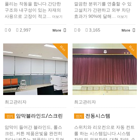
풀리는 작동을 합니다.간단한
깔끔한 분위기를 연출할 수 있
구조와 내구성이 있는 자재의
고설치가 간편하고 외부 차단
사용으로 고장이 적고…
효과가 90%에 달해…
더보기
더보기
0
2,997
0
3,165
More
More
Hot
Hot
최고관리자
최고관리자
암막블라인드/스크린
전동시스템
인기
인기
암막이 들어간 블라인드, 롤스
스위치와 리모컨으로 자동 컨트
크린, 커튼 제품은빛을 완전히
롤 하는 시스템입니다.시스템
차단시켜주는 제품입니다.두꺼
차양 및 외부차양, 대형 차양, 손