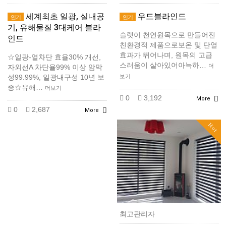
세계최초 일광, 실내공
우드블라인드
인기
인기
기, 유해물질 3대케어 블라
슬랫이 천연원목으로 만들어진
인드
친환경적 제품으로보온 및 단열
효과가 뛰어나며, 원목의 고급
​☆일광-열차단 효율30% 개선,
스러움이 살아있어아늑하…
더
자외선A 차단율99% 이상 암막
성99.99%, 일광내구성 10년 보
보기
증☆유해…
더보기
0
3,192
More
0
2,687
More
Hot
최고관리자