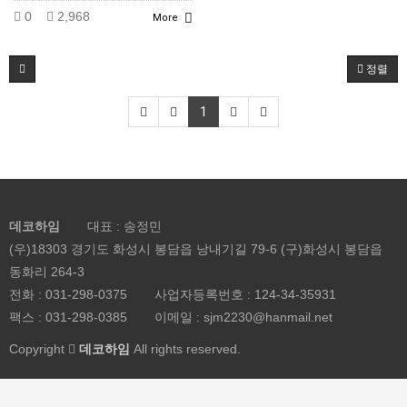
0
2,968
More
정렬
1
데코하임
대표 : 송정민
(우)18303 경기도 화성시 봉담읍 낭내기길 79-6 (구)화성시 봉담읍
동화리 264-3
전화 :
031-298-0375
사업자등록번호 :
124-34-35931
팩스 : 031-298-0385
이메일 :
sjm2230@hanmail.net
Copyright
데코하임
All rights reserved.