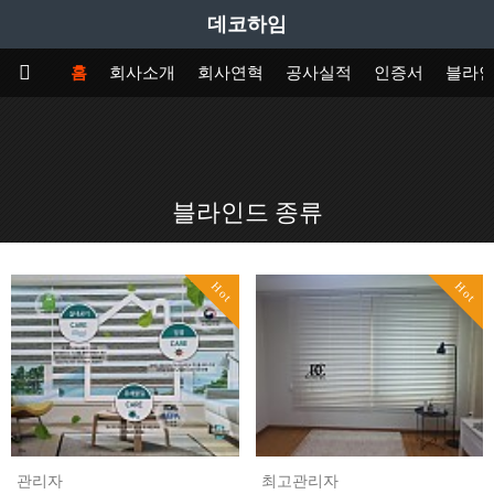
데코하임
홈
회사소개
회사연혁
공사실적
인증서
블라
블라인드 종류
Hot
Hot
관리자
최고관리자