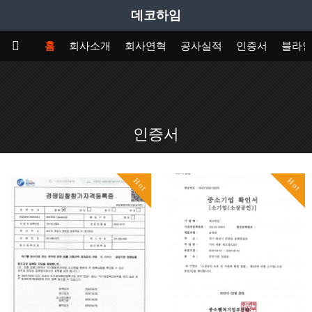
데코하임
홈
회사소개
회사연혁
공사실적
인증서
블라
인증서
Hot
Hot