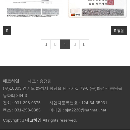
정렬
1
데코하임
대표 : 송정민
(우)18303 경기도 화성시 봉담읍 낭내기길 79-6 (구)화성시 봉담읍
동화리 264-3
전화 :
031-298-0375
사업자등록번호 :
124-34-35931
팩스 : 031-298-0385
이메일 :
sjm2230@hanmail.net
Copyright
데코하임
All rights reserved.